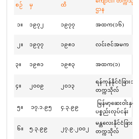
ကျောင်း၊ တက္ကသိုလ
စဉ်
မှ
ထိ
ဌာန
၁။
၁၉၇၂
၁၉၇၇
အထက(၁၆)
၂။
၁၉၇၇
၁၉၈၁
လင်းဇင်အမက
၃။
၁၉၈၁
၁၉၈၃
အထက(၁)
ရန်ကုန်နိုင်ငံခြား
၄။
၂၀၀၉
၂၀၁၃
တက္ကသိုလ်
မြန်မာ့ဆေးဝါးနှင့် အ
၅။
၁၇.၁.၉၅
၄.၃.၉၉
ပစ္စည်းလုပ်ငန်း
မန္တလေးနိုင်ငံခြာ
၆။
၅.၃.၉၉
၂၇.၉.၂၀၀၂
တက္ကသိုလ်