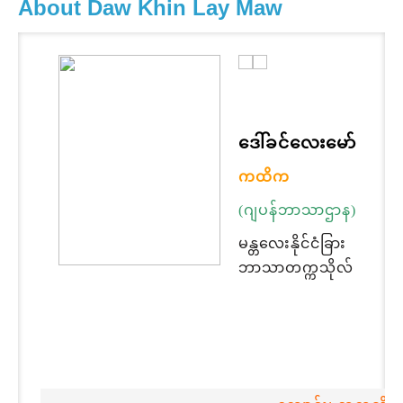
About Daw Khin Lay Maw
ဒေါ်ခင်လေးမော်
ကထိက
(ဂျပန်ဘာသာဌာန)
မန္တလေးနိုင်ငံခြား
ဘာသာတက္ကသိုလ်