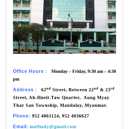
Office Hours :
Monday – Friday, 9:30 am – 4:30
pm
nd
nd
rd
Address :
62
Street, Between 22
& 23
Street, Ah-Hneit-Taw Quarter, Aung Myay
Thar San Township, Mandalay, Myanmar.
Phone:
952 4061124, 952 4036627
Email:
muflmdy@gmail.com