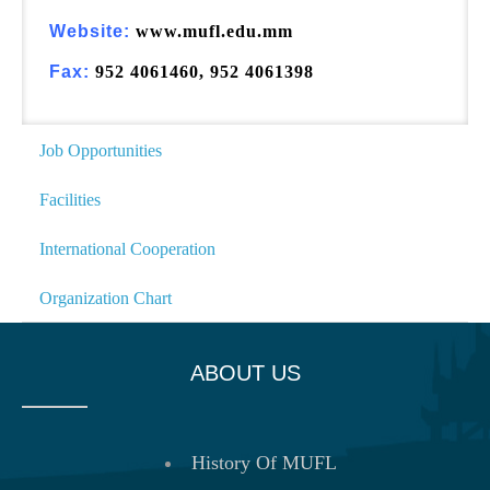
Website:
www.mufl.edu.mm
Fax:
952 4061460, 952 4061398
Job Opportunities
Facilities
International Cooperation
Organization Chart
ABOUT US
History Of MUFL