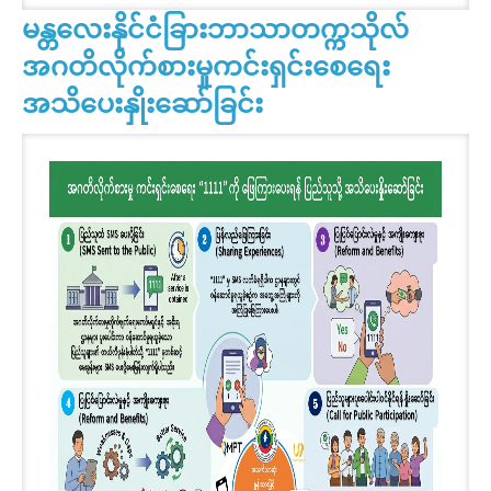
မန္တလေးနိုင်ငံခြားဘာသာတက္ကသိုလ်
အဂတိလိုက်စားမှုကင်းရှင်းစေရေး
အသိပေးနှိုးဆော်ခြင်း