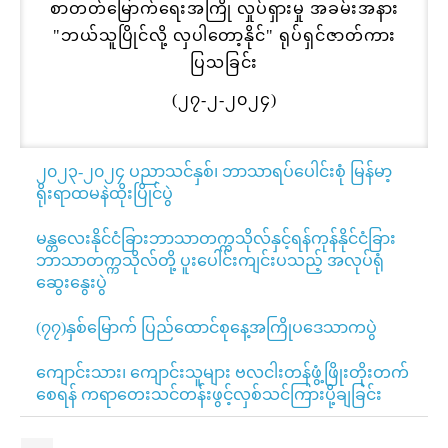
စာတတ်မြောက်ရေးအကြို လှုပ်ရှားမှု အခမ်းအနား
"ဘယ်သူပြိုင်လို့ လှပါတော့နိုင်" ရုပ်ရှင်ဇာတ်ကား
ပြသခြင်း
(၂၇-၂-၂၀၂၄)
၂၀၂၃-၂၀၂၄ ပညာသင်နှစ်၊ ဘာသာရပ်ပေါင်းစုံ မြန်မာ့
ရိုးရာထမနဲထိုးပြိုင်ပွဲ
မန္တလေးနိုင်ငံခြားဘာသာတက္ကသိုလ်နှင့်ရန်ကုန်နိုင်ငံခြား
ဘာသာတက္ကသိုလ်တို့ ပူးပေါင်းကျင်းပသည့် အလုပ်ရုံ
ဆွေးနွေးပွဲ
(၇၇)နှစ်မြောက် ပြည်ထောင်စုနေ့အကြိုပဒေသာကပွဲ
ကျောင်းသား၊ ကျောင်းသူများ ဗလငါးတန်ဖွံ့ဖြိုးတိုးတက်
စေရန် ကရာတေးသင်တန်းဖွင့်လှစ်သင်ကြားပို့ချခြင်း