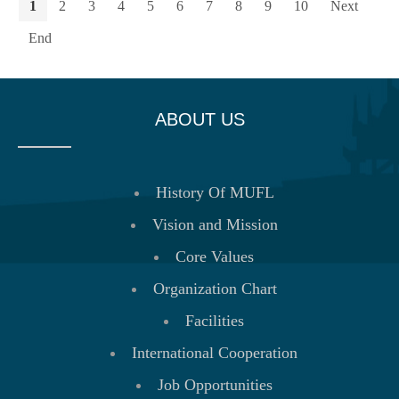
1
2
3
4
5
6
7
8
9
10
Next
End
ABOUT US
History Of MUFL
Vision and Mission
Core Values
Organization Chart
Facilities
International Cooperation
Job Opportunities