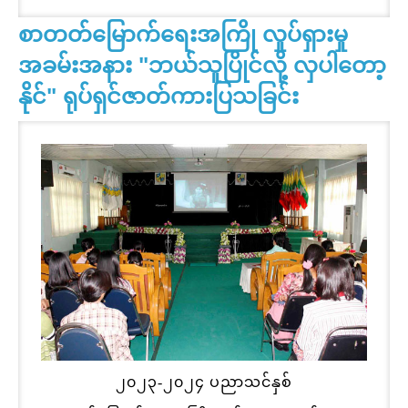
စာတတ်မြောက်ရေးအကြို လှုပ်ရှားမှု
အခမ်းအနား "ဘယ်သူပြိုင်လို့ လှပါတော့
နိုင်" ရုပ်ရှင်ဇာတ်ကားပြသခြင်း
၂၀၂၃-၂၀၂၄ ပညာသင်နှစ်