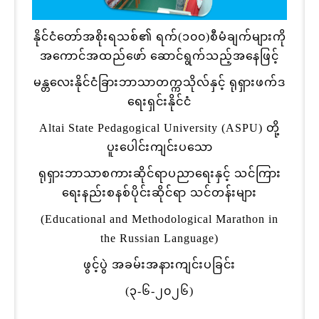
နိုင်ငံတော်အစိုးရသစ်၏ ရက်(၁၀၀)စီမံချက်များကို
အကောင်အထည်ဖော် ဆောင်ရွက်သည့်အနေဖြင့်
မန္တလေးနိုင်ငံခြားဘာသာတက္ကသိုလ်နှင့် ရုရှားဖက်ဒ
ရေးရှင်းနိုင်ငံ
Altai State Pedagogical University (ASPU) တို့
ပူးပေါင်းကျင်းပသော
ရုရှားဘာသာစကားဆိုင်ရာပညာရေးနှင့် သင်ကြား
ရေးနည်းစနစ်ပိုင်းဆိုင်ရာ သင်တန်းများ
(Educational and Methodological Marathon in
the Russian Language)
ဖွင့်ပွဲ အခမ်းအနားကျင်းပခြင်း
(၃-၆-၂၀၂၆)