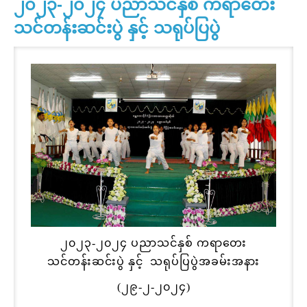
၂၀၂၃-၂၀၂၄ ပညာသင်နှစ် ကရာတေး
သင်တန်းဆင်းပွဲ နှင့် သရုပ်ပြပွဲ
၂၀၂၃-၂၀၂၄ ပညာသင်နှစ် ကရာတေး
သင်တန်းဆင်းပွဲ နှင့် သရုပ်ပြပွဲအခမ်းအနား
(၂၉-၂-၂၀၂၄)