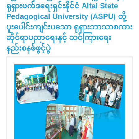
ရုရှားဖက်ဒရေးရှင်းနိုင်ငံ Altai State
Pedagogical University (ASPU) တို့
ပူးပေါင်းကျင်းပသော ရုရှားဘာသာစကား
ဆိုင်ရာပညာရေးနှင့် သင်ကြားရေး
နည်းစနစ်ဖွင့်ပွဲ