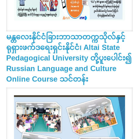
မန္တလေးနိုင်ငံခြားဘာသာတက္ကသိုလ်နှင့်
ရုရှားဖက်ဒရေးရှင်းနိုင်ငံ၊ Altai State
Pedagogical University တို့ပူးပေါင်း၍
Russian Language and Culture
Online Course သင်တန်း