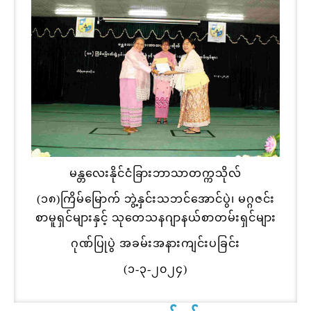
မန္တလေးနိုင်ငံခြားဘာသာတက္ကသိုလ်
(၁၈)ကြိမ်မြောက် ဘွဲ့နှင်းသဘင်အောင်ပွဲ၊ မဂ္ဂဇင်း
စာမူရှင်များနှင့် သုတေသနဂျာနယ်စာတမ်းရှင်များ
ဂုဏ်ပြုပွဲ အခမ်းအနားကျင်းပခြင်း
(၁-၃-၂၀၂၄)