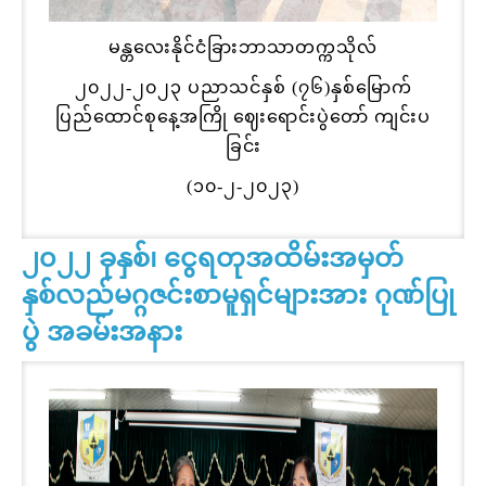
မန္တလေးနိုင်ငံခြားဘာသာတက္ကသိုလ်
၂၀၂၂-၂၀၂၃ ပညာသင်နှစ် (၇၆)နှစ်မြောက်
ပြည်ထောင်စုနေ့အကြို ဈေးရောင်းပွဲတော် ကျင်းပ
ခြင်း
(၁၀-၂-၂၀၂၃)
၂၀၂၂ ခုနှစ်၊ ငွေရတုအထိမ်းအမှတ်
နှစ်လည်မဂ္ဂဇင်းစာမူရှင်များအား ဂုဏ်ပြု
ပွဲ အခမ်းအနား