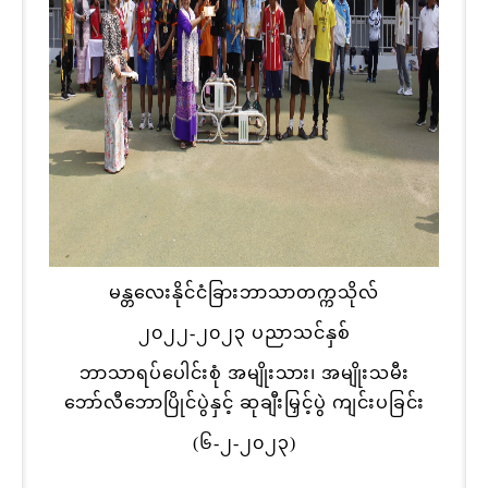
မန္တလေးနိုင်ငံခြားဘာသာတက္ကသိုလ်
၂၀၂၂-၂၀၂၃ ပညာသင်နှစ်
ဘာသာရပ်ပေါင်းစုံ အမျိုးသား၊ အမျိုးသမီး
ဘော်လီဘောပြိုင်ပွဲနှင့် ဆုချီးမြှင့်ပွဲ ကျင်းပခြင်း
(၆-၂-၂၀၂၃)