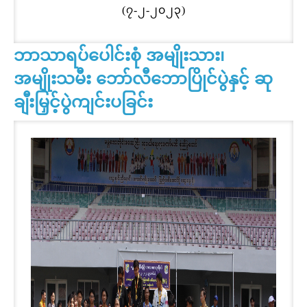
(၇-၂-၂၀၂၃)
ဘာသာရပ်ပေါင်းစုံ အမျိုးသား၊
အမျိုးသမီး ဘော်လီဘောပြိုင်ပွဲနှင့် ဆု
ချီးမြှင့်ပွဲကျင်းပခြင်း