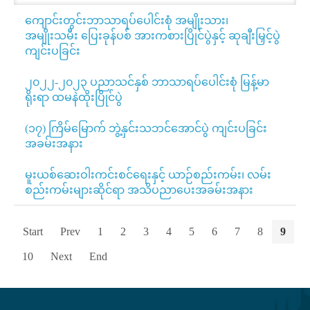
ကျောင်းတွင်းဘာသာရပ်ပေါင်းစုံ အမျိုးသား၊
အမျိုးသမီး ပြေးခုန်ပစ် အားကစားပြိုင်ပွဲနှင့် ဆုချီးမြှင့်ပွဲ
ကျင်းပခြင်း
၂၀၂၂-၂၀၂၃ ပညာသင်နှစ် ဘာသာရပ်ပေါင်းစုံ မြန့်မာ
ရိုးရာ ထမနဲထိုးပြိုင်ပွဲ
(၁၇) ကြိမ်မြောက် ဘွဲ့နှင်းသဘင်အောင်ပွဲ ကျင်းပခြင်း
အခမ်းအနား
မူးယစ်ဆေးဝါးကင်းစင်ရေးနှင့် ယာဉ်စည်းကမ်း၊ လမ်း
စည်းကမ်းများဆိုင်ရာ အသိပညာပေးအခမ်းအနား
Start
Prev
1
2
3
4
5
6
7
8
9
10
Next
End