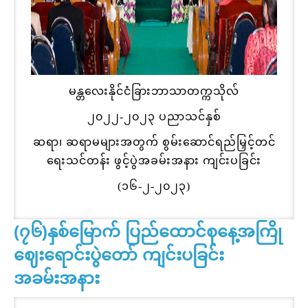
မန္တလေးနိုင်ငံခြားဘာသာတက္ကသိုလ်
၂၀၂၂-၂၀၂၃ ပညာသင်နှစ်
ဆရာ၊ ဆရာမများအတွက် စွမ်းဆောင်ရည်မြှင့်တင်
ရေးသင်တန်း ဖွင့်ပွဲအခမ်းအနား ကျင်းပခြင်း
(၁၆-၂-၂၀၂၃)
(၇၆)နှစ်မြောက် ပြည်ထောင်စုနေ့အကြို
ဈေးရောင်းပွဲတော် ကျင်းပခြင်း
အခမ်းအနား