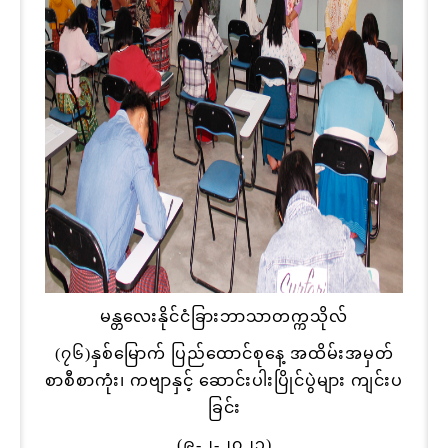
မန္တလေးနိုင်ငံခြားဘာသာတက္ကသိုလ်
(၇၆)နှစ်မြောက် ပြည်ထောင်စုနေ့ အထိမ်းအမှတ်
စာစီစာကုံး၊ ကဗျာနှင့် ဆောင်းပါးပြိုင်ပွဲများ ကျင်းပ
ခြင်း
(၉-၂-၂၀၂၃)