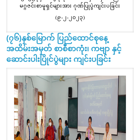
မဂ္ဂဇင်းစာမူရှင်များအား ဂုဏ်ပြုပွဲကျင်းပခြင်း
(၉-၂-၂၀၂၃)
(၇၆)နှစ်မြောက် ပြည်ထောင်စုနေ့
အထိမ်းအမှတ် စာစီစာကုံး၊ ကဗျာ နှင့်
ဆောင်းပါးပြိုင်ပွဲများ ကျင်းပခြင်း