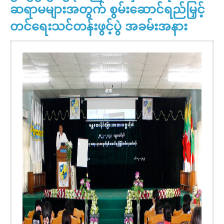
ဆရာမများအတွက် စွမ်းဆောင်ရည်မြှင့်
တင်ရေးသင်တန်းဖွင့်ပွဲ အခမ်းအနား