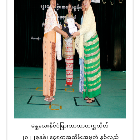
မန္တလေးနိုင်ငံခြားဘာသာတက္ကသိုလ်
၂၀၂၂ခုနှစ်၊ ငွေရတုအထိမ်းအမှတ် နှစ်လည်