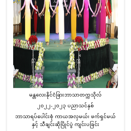
မန္တလေးနိုင်ငံခြားဘာသာတက္ကသိုလ်
၂၀၂၂-၂၀၂၃ ပညာသင်နှစ်
ဘာသာရပ်ပေါင်းစုံ ကာယအလှမယ်၊ ဖက်ရှင်မယ်
နှင့် သီချင်းဆိုပြိုင်ပွဲ ကျင်းပခြင်း