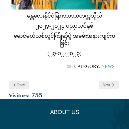
မန္တလေးနိုင်ငံခြားဘာသာတက္ကသိုလ်
၂၀၂၃-၂၀၂၄ ပညာသင်နှစ်
မောင်မယ်သစ်လွင်ကြိုဆိုပွဲ အခမ်းအနားကျင်းပ
ခြင်း
(၂၇-၁၂-၂၀၂၃)
CATEGORY:
NEWS
Prev
Next
755
Visitors:
ABOUT US