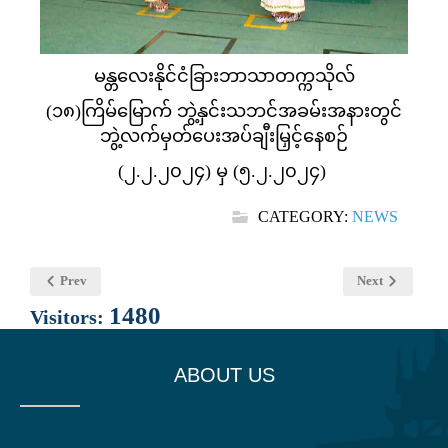
မန္တလေးနိုင်ငံခြားဘာသာတက္ကသိုလ်
(၁၈)ကြိမ်မြောက် ဘွဲ့နှင်းသဘင်အခမ်းအနားတွင်
ဘွဲ့လက်မှတ်ပေးအပ်ချီးမြှင့်နေစဉ်
(၂.၂.၂၀၂၄) မှ (၅.၂.၂၀၂၄)
CATEGORY:
NEWS
Prev
Next
1480
Visitors:
ABOUT US