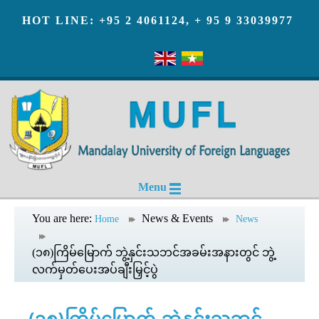
HOT LINE: +95 2 4061124, + 95 9 33039977
Menu
You are here:
News & Events
Home
News
(၁၈)ကြိမ်မြောက် ဘွဲ့နှင်းသဘင်အခမ်းအနားတွင် ဘွဲ့
လက်မှတ်ပေးအပ်ချီးမြှင့်ပွဲ
(၁၈)ကြိမ်မြောက် ဘွဲ့နှင်းသဘင်