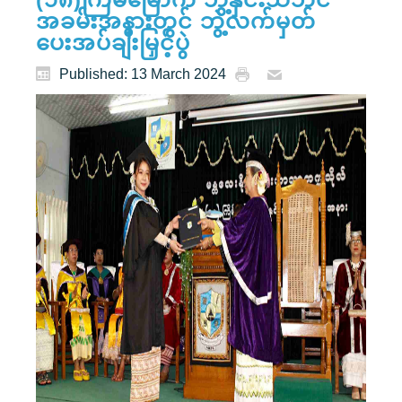
အခမ်းအနားတွင် ဘွဲ့လက်မှတ်
ပေးအပ်ချီးမြှင့်ပွဲ
Published: 13 March 2024