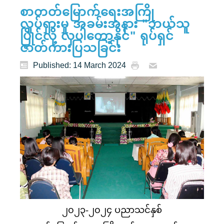
စာတတ်မြောက်ရေးအကြို
လှုပ်ရှားမှု အခမ်းအနား "ဘယ်သူ
ပြိုင်လို့ လှပါတော့နိုင်" ရုပ်ရှင်
ဇာတ်ကားပြသခြင်း
Published: 14 March 2024
၂၀၂၃-၂၀၂၄ ပညာသင်နှစ်