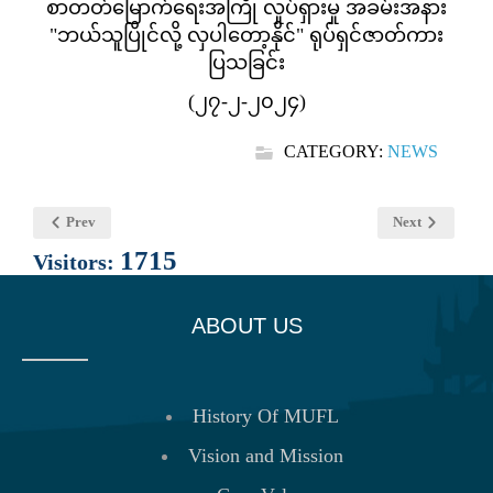
စာတတ်မြောက်ရေးအကြို လှုပ်ရှားမှု အခမ်းအနား
"ဘယ်သူပြိုင်လို့ လှပါတော့နိုင်" ရုပ်ရှင်ဇာတ်ကား
ပြသခြင်း
(၂၇-၂-၂၀၂၄)
CATEGORY:
NEWS
Prev
Next
1715
Visitors:
ABOUT US
History Of MUFL
Vision and Mission