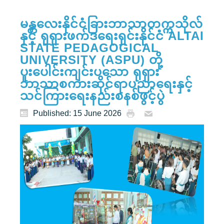
မန္တလေးနိုင်ငံခြားဘာသာတက္ကသိုလ်
နှင့် ရုရှားဖက်ဒရေးရှင်းနိုင်ငံ ALTAI
STATE PEDAGOGICAL
UNIVERSITY (ASPU) တို့
ပူးပေါင်းကျင်းပသော ရုရှား
ဘာသာစကားဆိုင်ရာပညာရေးနှင့်
သင်ကြားရေးနည်းစနစ်ဖွင့်ပွဲ
Published: 15 June 2026