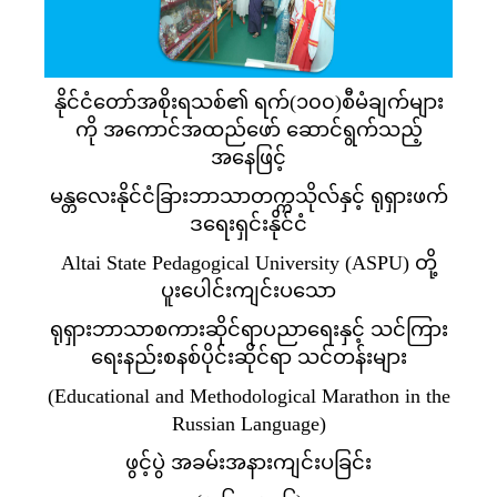
နိုင်ငံတော်အစိုးရသစ်၏ ရက်(၁၀၀)စီမံချက်များ
ကို အကောင်အထည်ဖော် ဆောင်ရွက်သည့်
အနေဖြင့်
မန္တလေးနိုင်ငံခြားဘာသာတက္ကသိုလ်နှင့် ရုရှားဖက်
ဒရေးရှင်းနိုင်ငံ
Altai State Pedagogical University (ASPU) တို့
ပူးပေါင်းကျင်းပသော
ရုရှားဘာသာစကားဆိုင်ရာပညာရေးနှင့် သင်ကြား
ရေးနည်းစနစ်ပိုင်းဆိုင်ရာ သင်တန်းများ
(Educational and Methodological Marathon in the
Russian Language)
ဖွင့်ပွဲ အခမ်းအနားကျင်းပခြင်း