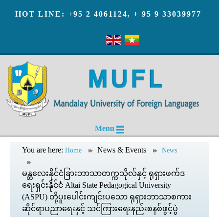
HOT LINE: +95 2 4061124, + 95 9 33039977
Menu
You are here:
News & Events
Home
News
မန္တလေးနိုင်ငံခြားဘာသာတက္ကသိုလ်နှင့် ရုရှားဖက်ဒ
ရေးရှင်းနိုင်ငံ Altai State Pedagogical University
(ASPU) တို့ပူးပေါင်းကျင်းပသော ရုရှားဘာသာစကား
ဆိုင်ရာပညာရေးနှင့် သင်ကြားရေးနည်းစနစ်ဖွင့်ပွဲ